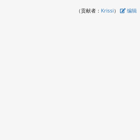
Download
（贡献者：
Krissi
）
编辑
Offline Document
Copyright © 2026
意在
版权声明
投诉举报：admin@easyx.cn
冀公网安备13010402003019
冀ICP备18009530号-10