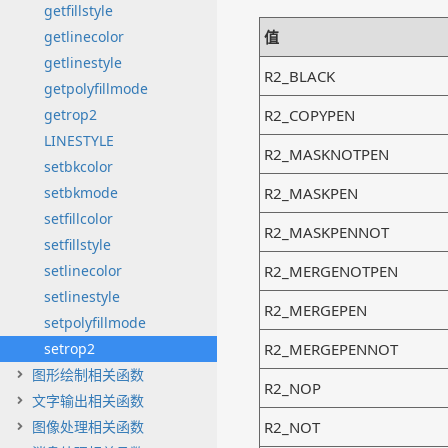
getfillstyle
getlinecolor
值
getlinestyle
R2_BLACK
getpolyfillmode
getrop2
R2_COPYPEN
LINESTYLE
R2_MASKNOTPEN
setbkcolor
setbkmode
R2_MASKPEN
setfillcolor
R2_MASKPENNOT
setfillstyle
setlinecolor
R2_MERGENOTPEN
setlinestyle
R2_MERGEPEN
setpolyfillmode
setrop2
R2_MERGEPENNOT
图形绘制相关函数
R2_NOP
文字输出相关函数
图像处理相关函数
R2_NOT