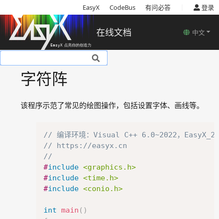
|
EasyX
CodeBus
有问必答
登录
在线文档
中文
基本说明
字符阵
安装
使用教程
该程序示范了常见的绘图操作，包括设置字体、画线等。
基本概念
函数说明
Copy
示例程序
// 编译环境：Visual C++ 6.0~2022，EasyX_25
// https://easyx.cn
字符阵
//
星空
#
include
<graphics.h>
鼠标操作
#
include
<time.h>
彩虹
#
include
<conio.h>
常见问题
int
main
(
)
联系我们