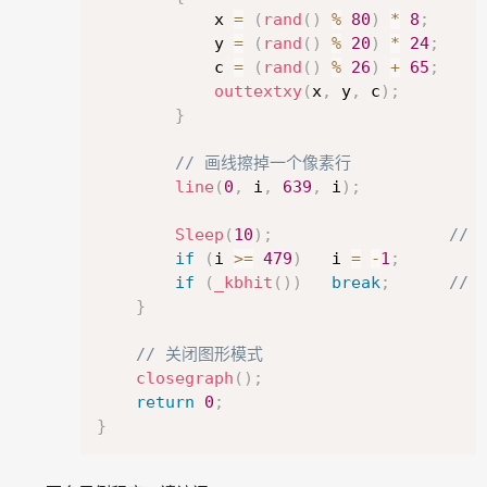
			x 
=
(
rand
(
)
%
80
)
*
8
;
			y 
=
(
rand
(
)
%
20
)
*
24
;
			c 
=
(
rand
(
)
%
26
)
+
65
;
outtextxy
(
x
,
 y
,
 c
)
;
}
// 画线擦掉一个像素行
line
(
0
,
 i
,
639
,
 i
)
;
Sleep
(
10
)
;
// 
if
(
i 
>=
479
)
	i 
=
-
1
;
if
(
_kbhit
(
)
)
break
;
//
}
// 关闭图形模式
closegraph
(
)
;
return
0
;
}