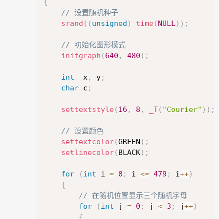
{
// 设置随机种子
下载
srand
(
(
unsigned
)
time
(
NULL
)
)
;
离线文档
// 初始化图形模式
initgraph
(
640
,
480
)
;
int
  x
,
 y
;
Copyright © 2026
意在
版权声明
char
 c
;
投诉举报：admin@easyx.cn
settextstyle
(
16
,
8
,
_T
(
"Courier"
)
)
;
冀公网安备13010402003019
冀ICP备18009530号-10
// 设置颜色
settextcolor
(
GREEN
)
;
setlinecolor
(
BLACK
)
;
for
(
int
 i 
=
0
;
 i 
<=
479
;
 i
++
)
{
// 在随机位置显示三个随机字母
for
(
int
 j 
=
0
;
 j 
<
3
;
 j
++
)
{