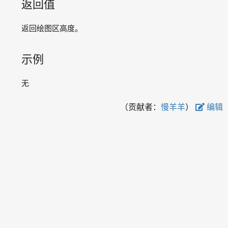
返回值
clearellipse
clearpie
返回绘图区高度。
clearpolygon
clearrectangle
示例
clearroundrect
ellipse
无
fillcircle
fillellipse
（贡献者：
慢羊羊
）
编辑
fillpie
fillpolygon
fillrectangle
fillroundrect
floodfill
getheight
getpixel
getwidth
line