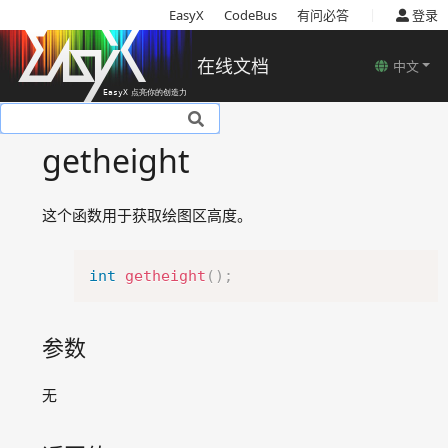
|
EasyX
CodeBus
有问必答
登录
在线文档
中文
基本说明
getheight
安装
使用教程
这个函数用于获取绘图区高度。
基本概念
函数说明
Copy
绘图设备相关函数
int
getheight
(
)
;
颜色模型
图形颜色及样式设置相关函数
参数
图形绘制相关函数
arc
无
circle
clearcircle