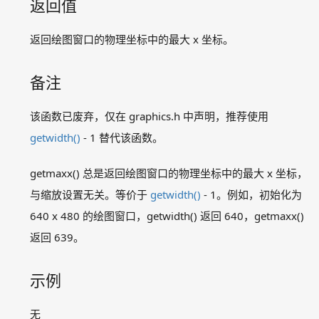
返回值
其它函数
graphics.h 暂留函数
返回绘图窗口的物理坐标中的最大 x 坐标。
bar
bar3d
备注
drawpoly
fillpoly
该函数已废弃，仅在 graphics.h 中声明，推荐使用
getcolor
getwidth()
getmaxx
- 1 替代该函数。
getmaxy
getmaxx() 总是返回绘图窗口的物理坐标中的最大 x 坐标，
getx
gety
与缩放设置无关。等价于
getwidth()
- 1。例如，初始化为
linerel
640 x 480 的绘图窗口，getwidth() 返回 640，getmaxx()
lineto
返回 639。
moverel
moveto
示例
outtext
setcolor
无