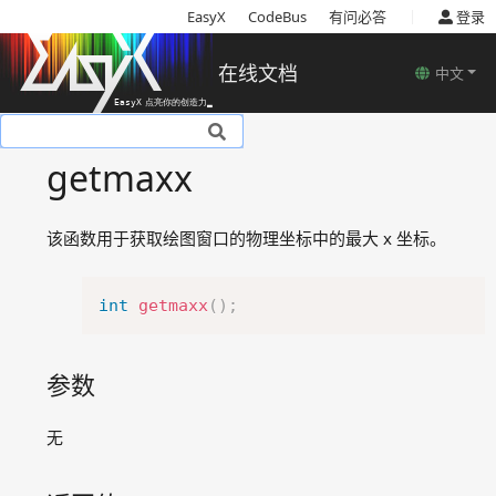
|
EasyX
CodeBus
有问必答
登录
在线文档
中文
基本说明
getmaxx
安装
使用教程
该函数用于获取绘图窗口的物理坐标中的最大 x 坐标。
基本概念
函数说明
Copy
绘图设备相关函数
int
getmaxx
(
)
;
颜色模型
图形颜色及样式设置相关函数
参数
图形绘制相关函数
文字输出相关函数
无
图像处理相关函数
消息处理相关函数