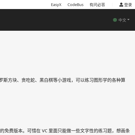
|
EasyX
CodeBus
有问必答
登录
中文
写俄罗斯方块、贪吃蛇、黑白棋等小游戏，可以练习图形学的各种算
合教学的免费版本。可惜在 VC 里面只能做一些文字性的练习题，想画条