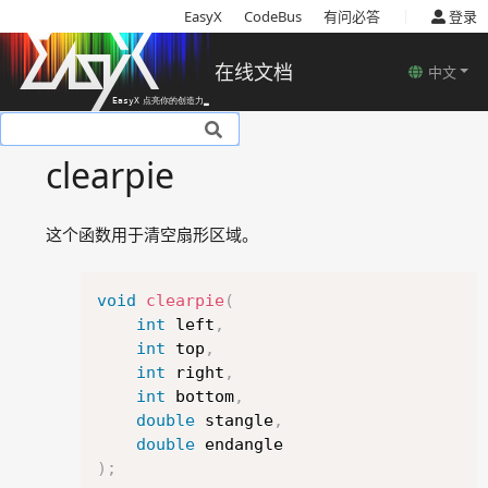
|
EasyX
CodeBus
有问必答
登录
在线文档
中文
基本说明
clearpie
安装
使用教程
这个函数用于清空扇形区域。
基本概念
函数说明
Copy
绘图设备相关函数
void
clearpie
(
int
 left
,
颜色模型
int
 top
,
图形颜色及样式设置相关函数
int
 right
,
图形绘制相关函数
int
 bottom
,
arc
double
 stangle
,
circle
double
)
;
clearcircle