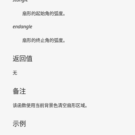
pie
polybezier
扇形的起始角的弧度。
polygon
polyline
endangle
putpixel
扇形的终止角的弧度。
rectangle
roundrect
solidcircle
返回值
solidellipse
solidpie
无
solidpolygon
solidrectangle
备注
solidroundrect
文字输出相关函数
该函数使用当前背景色清空扇形区域。
图像处理相关函数
消息处理相关函数
示例
其它函数
graphics.h 暂留函数