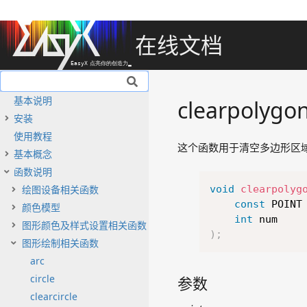
在线文档
基本说明
clearpolygo
安装
使用教程
这个函数用于清空多边形区
基本概念
函数说明
绘图设备相关函数
void
clearpolyg
const
 POINT
颜色模型
int
图形颜色及样式设置相关函数
)
;
图形绘制相关函数
arc
circle
参数
clearcircle