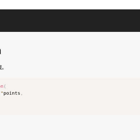
n
域。
on
(
 
*
points
,