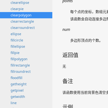
points
clearellipse
clearpie
每个点的坐标，数组元素
clearpolygon
该函数会自动连接多边
clearrectangle
clearroundrect
num
ellipse
fillcircle
多边形顶点的个数。
fillellipse
fillpie
返回值
fillpolygon
fillrectangle
无
fillroundrect
floodfill
备注
getheight
getpixel
该函数使用当前背景色清空
getwidth
line
示例