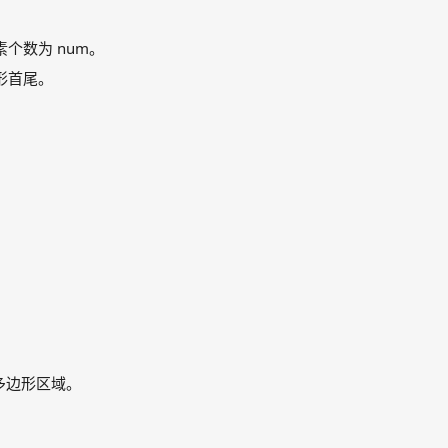
个数为 num。
形首尾。
多边形区域。