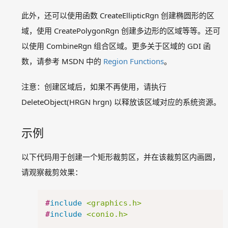
此外，还可以使用函数 CreateEllipticRgn 创建椭圆形的区
域，使用 CreatePolygonRgn 创建多边形的区域等等。还可
以使用 CombineRgn 组合区域。更多关于区域的 GDI 函
Copyright © 2026
意在
版权声明
投诉举报：admin@easyx.cn
数，请参考 MSDN 中的
Region Functions
。
冀公网安备13010402003019
注意：创建区域后，如果不再使用，请执行
冀ICP备18009530号-10
DeleteObject(HRGN hrgn) 以释放该区域对应的系统资源。
示例
以下代码用于创建一个矩形裁剪区，并在该裁剪区内画圆，
请观察裁剪效果：
Copy
#
include
<graphics.h>
#
include
<conio.h>