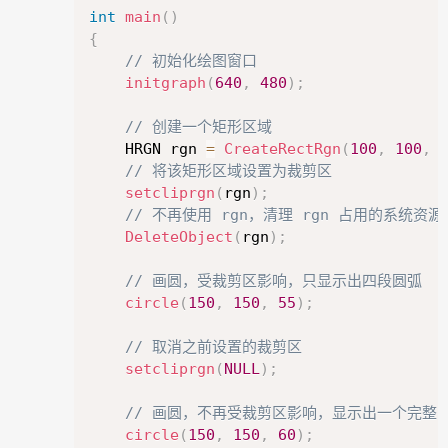
int
main
(
)
{
// 初始化绘图窗口
initgraph
(
640
,
480
)
;
// 创建一个矩形区域
	HRGN rgn 
=
CreateRectRgn
(
100
,
100
,
// 将该矩形区域设置为裁剪区
setcliprgn
(
rgn
)
;
// 不再使用 rgn，清理 rgn 占用的系统资源
DeleteObject
(
rgn
)
;
// 画圆，受裁剪区影响，只显示出四段圆弧
circle
(
150
,
150
,
55
)
;
// 取消之前设置的裁剪区
setcliprgn
(
NULL
)
;
// 画圆，不再受裁剪区影响，显示出一个完整
circle
(
150
,
150
,
60
)
;