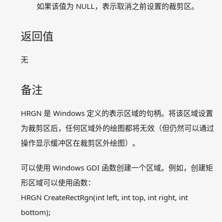
setaspectratio
如果该值为 NULL，表示取消之前设置的裁剪区。
setcliprgn
setorigin
返回值
颜色模型
图形颜色及样式设置相关函数
无
图形绘制相关函数
文字输出相关函数
备注
图像处理相关函数
消息处理相关函数
HRGN 是 Windows 定义的表示区域的句柄。将该区域设置
其它函数
为裁剪区后，任何区域外的绘图都将无效（但仍然可以通过
graphics.h 暂留函数
操作显示缓冲区在裁剪区外绘图）。
示例程序
常见问题
可以使用 Windows GDI 函数创建一个区域。例如，创建矩
联系我们
形区域可以使用函数：
HRGN CreateRectRgn(int left, int top, int right, int
下载
离线文档
bottom);