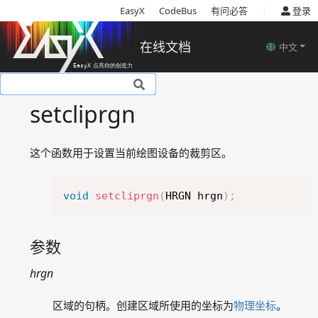
|
EasyX
CodeBus
有问必答
登录
在线文档
中文
基本说明
setcliprgn
安装
使用教程
这个函数用于设置当前绘图设备的裁剪区。
基本概念
函数说明
Copy
绘图设备相关函数
void
setcliprgn
(
HRGN hrgn
)
;
clearcliprgn
cleardevice
参数
closegraph
getaspectratio
hrgn
graphdefaults
区域的句柄。创建区域所使用的坐标为
物理坐标
。
initgraph